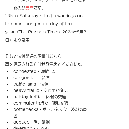
るのが
最善
です。
'Black Saturday': Traffic warnings on 
the most congested day of the 
year（The Brussels Times, 2024年8月3
日）より引用
そして渋滞関連の語彙はこちら
車を運転される方はぜひ覚えてくださいね。
congested - 混雑した
congestion - 渋滞
traffic jams - 渋滞
heavy traffic - 交通量が多い
holiday traffic - 休暇の交通
commuter traffic - 通勤交通
bottlenecks - ボトルネック、渋滞の原
因
queues - 列、渋滞
diversion - 迂回路