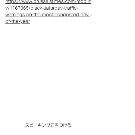
https://www.brusselstimes.com/mobilit
y/1167365/black-saturday-traffic-
warnings-on-the-most-congested-day-
of-the-year
スピーキング力をつける