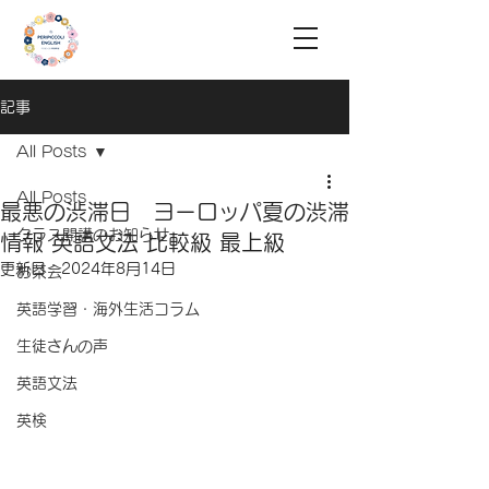
記事
All Posts
All Posts
最悪の渋滞日 ヨーロッパ夏の渋滞
クラス開講のお知らせ
情報 英語文法 比較級 最上級
更新日：
2024年8月14日
お茶会
英語学習・海外生活コラム
生徒さんの声
英語文法
英検