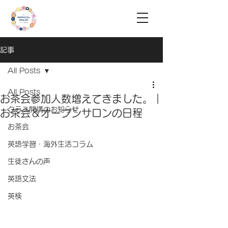
記事
All Posts
All Posts
お茶会参加人数増えてきました。｜
クラス開講のお知らせ
お茶会＆オープンサロンの日程
お茶会
英語学習・海外生活コラム
生徒さんの声
英語文法
英検