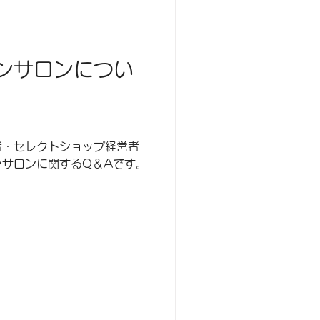
ンを例に、この試合結果を英
2からB2のレベル別にご紹介
ンサロンについ
者・セレクトショップ経営者
ンサロンに関するQ＆Aです。