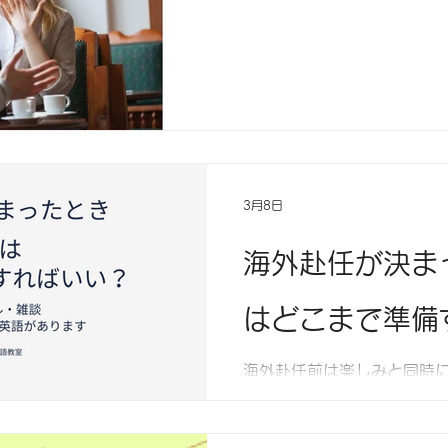
かりするのは、意外な「遠
せずに、楽しく最短距離で
番」をお伝えします。
3月8日
海外赴任が決ま
はどこまで準備
海外赴任前は楽しみと同時
ギー生活を始める前に知っ
ではない暮らしのヒントを
ます。