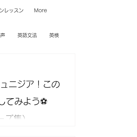
ンレッスン
More
の声
英語文法
英検
 チュニジア！この
してみよう⚽️
ーズ集）
チュニジアに4-0で快勝！鎌