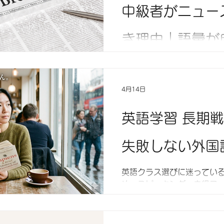
中級者がニュー
き理由｜語彙が
習法【B1向け
4月14日
なかなか語彙が増えない。
へ ニュース英語を読む習
英語学習 長期
に引き上げます。
失敗しない外国
英語クラス選びに迷ってい
め・スピーキング・中級コ
やすく解説します。自分に
が上達の近道です。