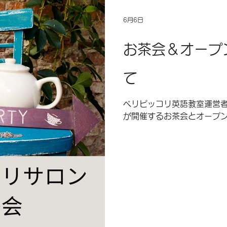
田・上田・伊東の活躍シー
語で話すためのフレーズをA
6月6日
します。
お茶会＆オープ
て
ペリピッコリ英語教室運営
が開催するお茶会とオープ