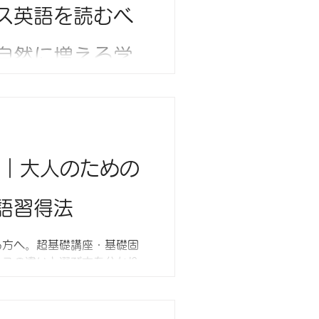
ス英語を読むべ
自然に増える学
】
とお悩みの中級レベルの方
慣が、語彙力と読解力を自然
戦｜大人のための
語習得法
る方へ。超基礎講座・基礎固
ースの違いと選び方を分かり
合ったレベルから始めること