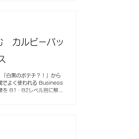
読む カルビーパッ
ス
upplies 「白黒のポテチ？！」から
要語彙を B1・B2レベル別に解説
ょう。