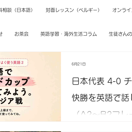
料相談（日本語）
対面レッスン（ベルギー）
オンライ
せ
お茶会
英語学習・海外生活コラム
生徒さん
6月21日
日本代表 4-0
快勝を英語で話
（A2〜B2フレ
ワールドカップ、日本代表が