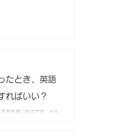
回り」かもしれません。挫折
上達するための「正しい順
ったとき、英語
すればいい？
に不安も多いものです。ベル
ておきたい準備や、英語だけ
海外在住の経験からお伝えし