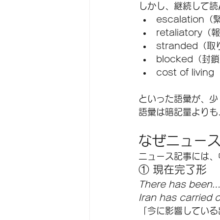
しかし、継続して読
escalati
retaliatory
stranded
blocked（
cost of liv
といった語彙が、少
語彙は暗記量よりも
なぜニュー
ニュース記事には、
① 現在完了形
There has been
Iran has carried 
「今に影響している