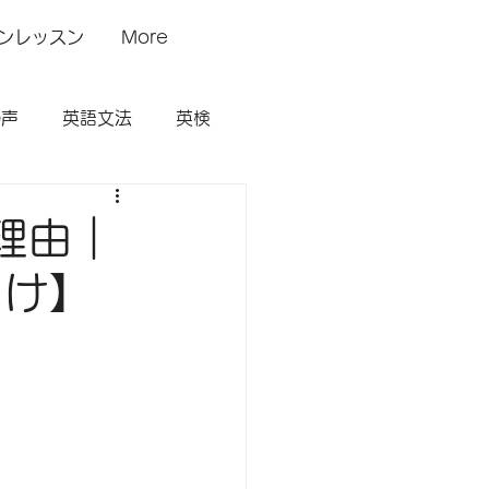
ンレッスン
More
の声
英語文法
英検
理由｜
向け】