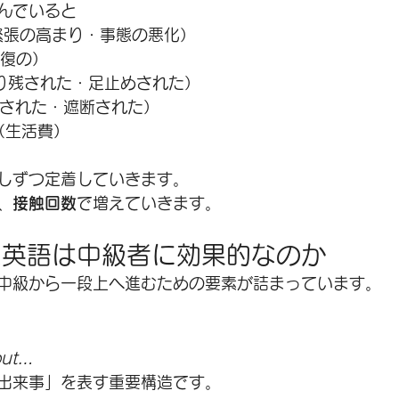
んでいると
on（緊張の高まり・事態の悪化）
（報復の）
（取り残された・足止めされた）
封鎖された・遮断された）
ing（生活費）
しずつ定着していきます。
、
接触回数
で増えていきます。
ス英語は中級者に効果的なのか
中級から一段上へ進むための要素が詰まっています。
…
out…
出来事」を表す重要構造です。