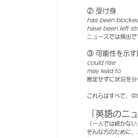
② 受け身
has been blocke
have been left s
ニュースでは頻出で
③ 可能性を示す
could rise
may lead to
断定せずに状況を分
これらはすべて、中
「英語のニ
「一人では続かない
そんな方のために、