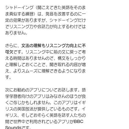
シャドーイング（聞こえてきた英語をそのま
ま真似する練習）は、発音を改善するのに一
定の効果がありますが、シャドーイングだけ
でリスニング力や会話力が向上するわけでは
ありません。
さらに、
文法の理解もリスニング力向上に不
可欠
です。リスニング中に前の文に戻って考
える時間はありませんので、構文をしっかり
と理解しておくことで、聞き取れる内容が増
え、よりスムーズに理解できるようになりま
す。
次にお勧めのアプリについてお話します。語
学学習者向けのアプリはみなさんのほうが良
くご存じかもしれません。このアプリはイギ
リスの英国放送が提供しているものです。イ
ギリス、そしておそらく英語を話す人たちの
間で世界中で利用されているアプリが
BBC 
Sounds
です。