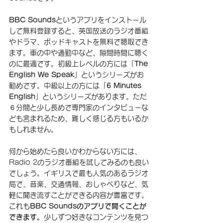
BBC Sounds
というアプリをインストール
して無料登録すると、英国放送のラジオ番組
やドラマ、ポッドキャストを無料で聴取でき
ます。車の中や通勤中など、隙間時間に聴く
のに最適です。初級上レベルの方には「
The 
English We Speak
」というシリーズがお
勧めです。中級以上の方には「
6 Minutes 
English
」というシリーズがあります。ただ
６分間と少し長めで専門家のインタビューな
ども含まれるため、難しく感じる方もいるか
もしれません。
何から始めたら良いかわからない方には、
Radio 2のラジオ番組を試してみるのも良い
でしょう。イギリスで最も人気のあるラジオ
局で、音楽、交通情報、おしゃべりなど、気
軽に聞き流すことができる内容が豊富です。
これも
BBC Soundsのアプリで聞くことが
できます。
少しずつ好きなコンテンツを見つ