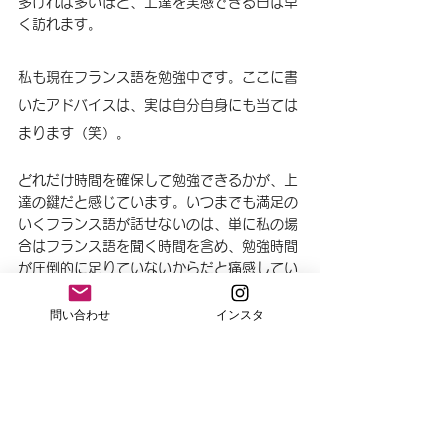
多ければ多いほど、上達を実感できる日は早
く訪れます。
私も現在フランス語を勉強中です。ここに書
いたアドバイスは、実は自分自身にも当ては
まります（笑）。
どれだけ時間を確保して勉強できるかが、上
達の鍵だと感じています。いつまでも満足の
いくフランス語が話せないのは、単に私の場
合はフランス語を聞く時間を含め、勉強時間
が圧倒的に足りていないからだと痛感してい
ます。私は、一人でコツコツと勉強を続ける
タイプではないので、一緒に伴走してくれる
問い合わせ
インスタ
先生が必要です。そこで、夜間のクラスを受
講してサポートを受けながら学習を進めてい
ます。
もし一人での勉強に行き詰まりを感じている
方は、ぜひ英語教室で一緒に学んでみません