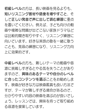
初級レベル
の方は、長い映画を見るよりも、
短いリスニング教材や語彙を増やすこと
、そ
して
正しい発音で声に出して読む練習
に重点
を置いてください。例えば、子ども向けの動
画や複雑な問題が出てこない家族ドラマなど
は比較的聞き取りやすく、リスニング練習に
向いています。好きな英語の歌を一緒に歌う
ことも、発音の練習になり、リスニング力向
上に効果的です。
中級レベル
の方も、難しいテーマの動画や音
源に挑戦しすぎるとやる気を失うことがあり
ますので、
興味のあるテーマや自分のレベル
に合ったコンテンツを選ぶ
ことをお勧めしま
す。映画が好きな方は映画鑑賞も良い方法で
すが、テーマが難しすぎる場合があるので、
分かりやすい内容の映画を選ぶのが良いでし
ょう。レッスンでは、興味を持って取り組め
る音源を提案しています。