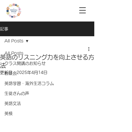
記事
All Posts
All Posts
英語のリスニング力を向上させる方
クラス開講のお知らせ
法
更新日：
2025年4月14日
お茶会
英語学習・海外生活コラム
生徒さんの声
英語文法
英検