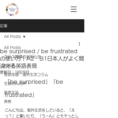
記事
All Posts
All Posts
be surprised / be frustrated
クラス開講のお知らせ
の使い方｜A2・B1日本人がよく間
違える英語表現
お茶会
更新日：
1月29日
英語学習・海外生活コラム
「be surprised」「be 
生徒さんの声
英語文法
frustrated」
英検
こんにちは。海外生活をしていると、「え
っ？」と驚いたり、「うーん」とモヤっとし