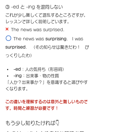
③ -ed と -ing を混同しない
これが少し難しくて混乱するところですが。
レッスンで詳しく説明しています。
× 
The news was surprised.
〇 
The news was 
surprising
.　I was 
surprised
.　（その知らせは驚きだわ！　び
っくりしたわ）
-ed
：人の気持ち（形容詞）
-ing
：出来事・物の性質
「人か？出来事か？」を意識すると選びやす
くなります。
この違いを理解するのは意外と難しいもので
す。時間と練習が必要です！
もう少し知りたければ👇