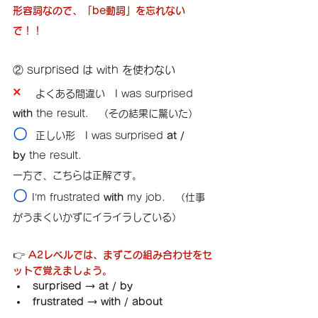
形容詞なので、「be動詞」を忘れない
で！！
② surprised は with を使わない
×　
よくある間違い　I was surprised 
with
 the result.　（その結果に驚いた）
〇 
正しい形　I was surprised 
at / 
by
 the result.
一方で、こちらは正解です。
〇 
I’m frustrated 
with
 my job.　（仕事
がうまくいかずにイライラしている）
👉 
A2レベルでは、まずこの組み合わせをセ
ットで覚えましょう。
surprised → at / by
frustrated → with / about