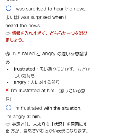
〇 
I was surprised 
to hear
 the news.
またはI was surprised 
when I 
heard
 the news.
👉
 情報を入れすぎず、どちらか一つを選び
ましょう。
⑥ frustrated と angry の違いを意識す
る
frustrated
：思い通りにいかず、もどか
しい気持ち
angry
：人に対する怒り
× 
I’m frustrated at him.（怒っている意
味）
〇 
I’m frustrated 
with the situation
.　
I’m angry 
at him
.
👉 英語では、
人よりも「状況」を原因にす
る
 方が、自然でやわらかい表現になります。