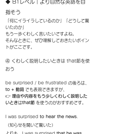
◆ B1レベル｜より自然な英語を目
指そう
「何にイライラしているのか」「どうして驚
いたのか」
もう一歩くわしく言いたいですよね。
そんなときに、ぜひ理解しておきたいポイン
トがここです。
④ くわしく説明したいときは that節を使
おう
be surprised / be frustrated の後ろは、
to + 動詞
 でも表現できますが、
👉 
理由や内容をもう少しくわしく説明した
いとき
は
that節
 を使うのがおすすめです。
I was surprised 
to hear the news
.　
（知らせを聞いて驚いた）
よりも、I was surprised 
that he was 