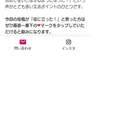
会話で使いこなせるようになった！」という
声がとても多い文法ポイントのひとつです。
今回の投稿が「役に立った！」と思った方は
ぜひ画面一番下の
❤
マークをタップしていた
だけると励みになります。
レッスンでは、上記の文法事項を楽しく、生
問い合わせ
インスタ
徒さんの生活に密着したシナリオで一緒に学
んでいます。レッスンに興味がある方は無料
個別相談をご利用くださいね。
「気になるけど、どうしよう…」と迷ってい
る方も、まずはお気軽にお問い合わせくださ
い✨一緒に楽しく英語を学びながら、海外で
の暮らしをもっと豊かにしましょう！😊
📩 お問い合わせ・お申し込み
レベルチェックを兼ねたオンラインまたは対
面無料個別相談をご予約ください。
無料相談ご予約日程はこちらから