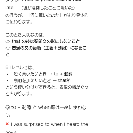
late
.　（彼が遅刻したことに驚いた）
のほうが、「何に驚いたのか」がより具体的
に伝わります。
このとき大切なのは、
👉 
that の後は疑問文の形にしないこと
👉 
普通の文の語順（主語＋動詞）になるこ
と
B1レベルでは、
短く言いたいとき → 
to + 動詞
説明を加えたいとき → 
that節
という使い分けができると、表現の幅がぐっ
と広がります。
⑤ to + 動詞 と when節は一緒に使わな
い
× 
I was surprised to when I heard the 
news.