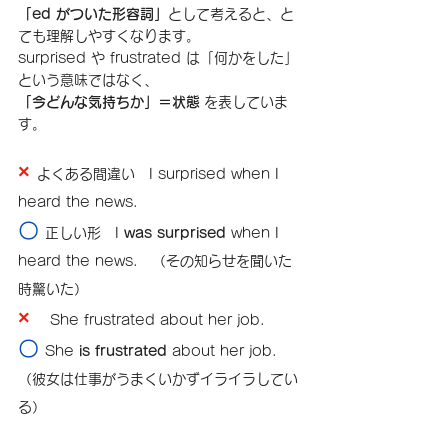
「ed がついた形容詞」
として考えると、と
ても理解しやすくなります。
surprised や frustrated は「何かをした」
という意味ではなく、
「今どんな気持ちか」＝状態
 を表していま
す。
× 
よくある間違い　I surprised when I 
heard the news.
〇 
正しい形　I 
was surprised
 when I 
heard the news.　（その知らせを聞いた
時驚いた）
×　
She frustrated about her job.
〇 
She 
is frustrated
 about her job.　
（彼女は仕事がうまくいかずイライラしてい
る）