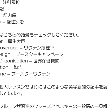
te – 注射部位
微熱
 – 筋肉痛
ess – 慢性疾患
はこちらの語彙もチェックしてください。
ter – 厚生大臣
n coverage – ワクチン接種率
ampaign – ブースターキャンペーン
h Organisation – 世界保健機関
ion – 勧告
ccine – ブースターワクチン
個人レッスンでは時にはこのような英字新聞の記事を読
しています。
フルエンザ関連のフレーズとベルギーの一般医の一見解