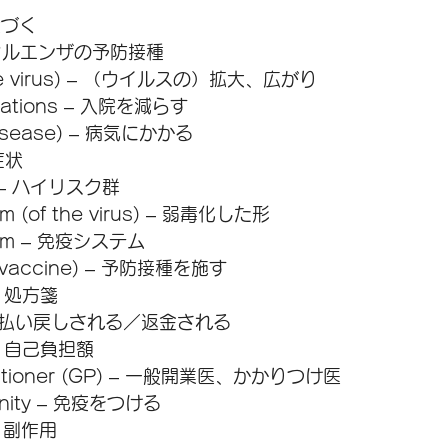
 近づく
 インフルエンザの予防接種
 the virus) – （ウイルスの）拡大、広がり
alisations – 入院を減らす
 disease) – 病気にかかる
症状
up – ハイリスク群
m (of the virus) – 弱毒化した形
tem – 免疫システム
(a vaccine) – 予防接種を施す
 – 処方箋
d – 払い戻しされる／返金される
 – 自己負担額
ctitioner (GP) – 一般開業医、かかりつけ医
munity – 免疫をつける
 – 副作用