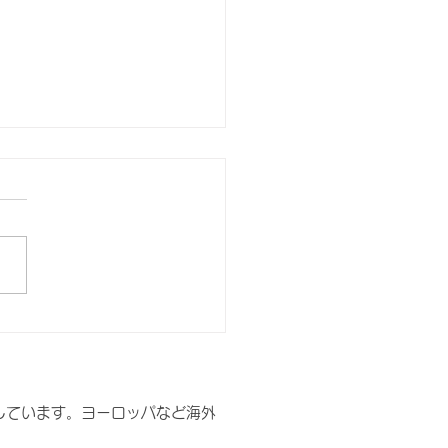
さんの声｜海外在住日本
け英語教室
しています。ヨーロッパなど海外