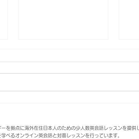
なぜ勉強しても話せないの？
生徒
他人と比べる前に知ってほし
人向
い、8つの大切なこと
ギーを拠点に海外在住日本人のための少人数英会話レッスンを提供
を学べるオンライン英会話と対面レッスンを行っています。