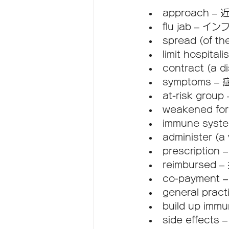
approach –
flu jab –
spread (of
limit hospit
contract (a
symptoms – 
at-risk gro
weakened for
immune sys
administer 
prescription
reimburse
co-payment
general pra
build up im
side effects